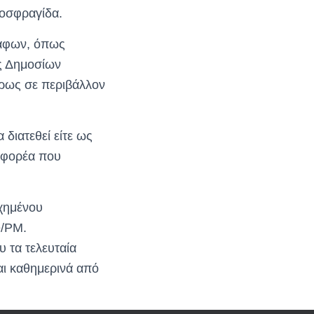
οσφραγίδα.
ράφων, όπως
ας Δημοσίων
ήρως σε περιβάλλον
διατεθεί είτε ως
υ φορέα που
υχημένου
e/PΜ.
 τα τελευταία
ται καθημερινά από